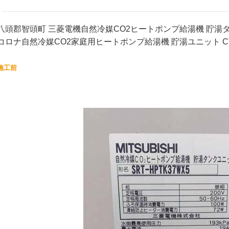
八頭郡智頭町 三菱電機自然冷媒CO2ヒートポンプ給湯機 貯湯タン
コロナ自然冷媒CO2家庭用ヒートポンプ給湯機 貯湯ユニット CT
施工前